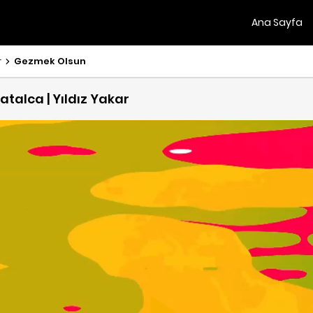
Ana Sayfa
r
Gezmek Olsun
talca | Yıldız Yakar