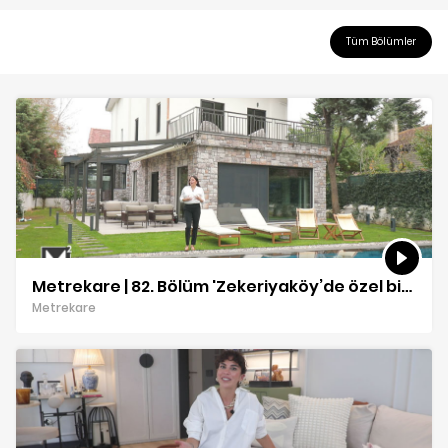
Tüm Bölümler
Metrekare | 82. Bölüm 'Zekeriyaköy’de özel bir villa' 🏡| İç mimar Derya Akdeniz Durmaz
Metrekare