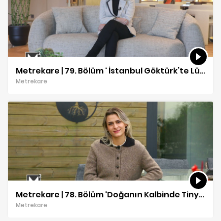
Metrekare | 79. Bölüm ' İstanbul Göktürk’te Lüks 5+1 Daire' 🏡🌿| Suzi Nifusi Vur & Doğan Vur
Metrekare
Metrekare | 78. Bölüm 'Doğanın Kalbinde Tiny House Turu 🏡🌿| Ayşe Zülal ÇakıcI
Metrekare