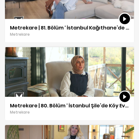
Metrekare | 81. Bölüm ' İstanbul Kağıthane’de Lüks Bir Daire' 🏡| Pınar Yaranır
Metrekare
Metrekare | 80. Bölüm ' İstanbul Şile’de Köy Evi' 🏡🌿| Elif Kahraman & Hasan Kahraman
Metrekare