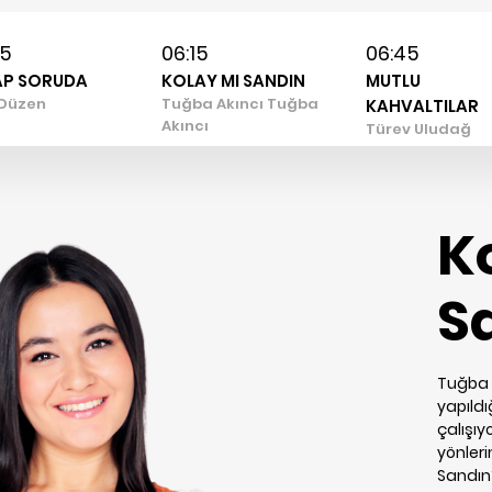
45
06:15
06:45
AP SORUDA
KOLAY MI SANDIN
MUTLU
 Düzen
Tuğba Akıncı Tuğba
KAHVALTILAR
Akıncı
Türev Uludağ
K
S
Tuğba A
yapıld
çalışıy
yönleri
Sandın