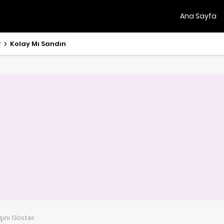
Ana Sayfa
r
Kolay Mı Sandın
şını Göster