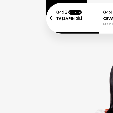
04:15
04:
Canlı İzle
TAŞLARIN DİLİ
CEV
Ersin