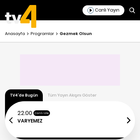
Canlı Yayın
Anasayfa
Programlar
Gezmek Olsun
Tüm Yayın Akışını Göster
TV4’de Bugün
22:00
Canlı İzle
VARYEMEZ